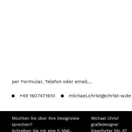
per Formular, Telefon oder email…
+49 1607471610
michael.christ@christ-w.de
Möchten Sie über Ihre Designziele
Michael Christ
sprechen?
grafikdesigner
Schreiben Sie mir eine E-Mail..
Eisenfurter Str. 47