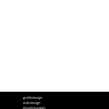
grafikdesign
webdesign
shoplösungen